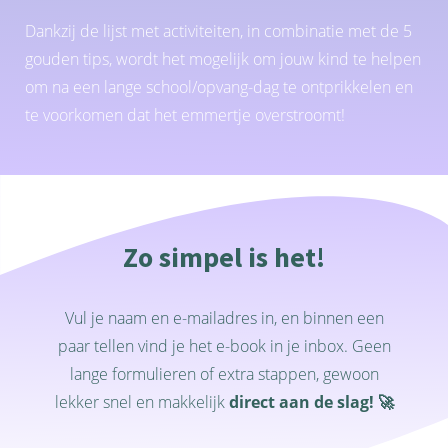
Dankzij de lijst met activiteiten, in combinatie met de 5
gouden tips, wordt het mogelijk om jouw kind te helpen
om na een lange school/opvang-dag te ontprikkelen en
te voorkomen dat het emmertje overstroomt!
Zo simpel is het!
Vul je naam en e-mailadres in, en binnen een
paar tellen vind je het e-book in je inbox. Geen
lange formulieren of extra stappen, gewoon
lekker snel en makkelijk
direct aan de slag! 🚀