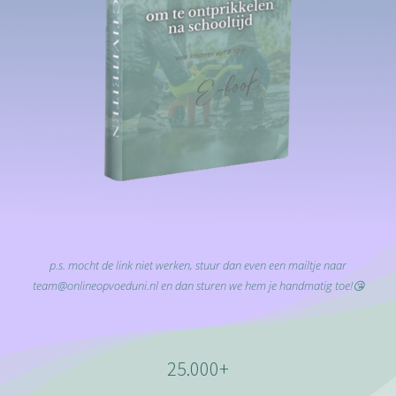
p.s. mocht de link niet werken, stuur dan even een mailtje naar
team@onlineopvoeduni.nl en dan sturen we hem je handmatig toe!😘
25.000+