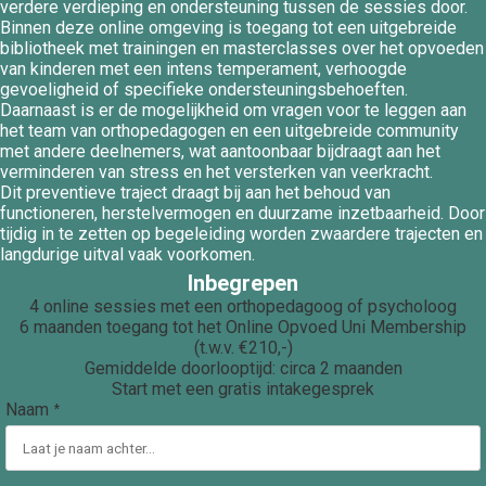
verdere verdieping en ondersteuning tussen de sessies door.
 op de
Binnen deze online omgeving is toegang tot een uitgebreide
e. Hierdoor
bibliotheek met trainingen en masterclasses over het opvoeden
van kinderen met een intens temperament, verhoogde
 website-
gevoeligheid of specifieke ondersteuningsbehoeften.
ren
Daarnaast is er de mogelijkheid om vragen voor te leggen aan
nte
het team van orthopedagogen en een uitgebreide community
enties
met andere deelnemers, wat aantoonbaar bijdraagt aan het
verminderen van stress en het versterken van veerkracht.
gebaseerd
Dit preventieve traject draagt bij aan het behoud van
 gedrag van
functioneren, herstelvermogen en duurzame inzetbaarheid.
Door
ezoeker.
tijdig in te zetten op begeleiding worden zwaardere trajecten en
langdurige uitval vaak voorkomen.
Inbegrepen
uren
4 online sessies met een orthopedagoog of psycholoog
6 maanden toegang tot het Online Opvoed Uni Membership
(t.w.v. €210,-)
Gemiddelde doorlooptijd: circa 2 maanden
Start met een gratis intakegesprek
Naam
*