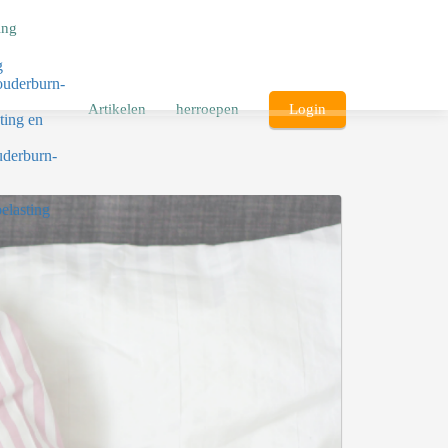
ing
g
ouderburn-
Artikelen
herroepen
Login
ting en
uderburn-
elasting