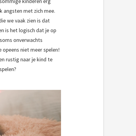
t sommige kinderen erg
ook angsten met zich mee.
ie we vaak zien is dat
is het logisch dat je op
t soms onverwachts
e opeens niet meer spelen!
n rustig naar je kind te
 spelen?