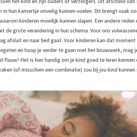
en het kind en zijn ouders of verzorgers. Dit afscheid val
een in hun kamertje onveilig kunnen voelen. Dit brengt vaak 
 waarom kinderen moeilijk kunnen slapen. Een andere reden d
 de grote verandering in hun schema. Voor ons volwassenen 
g afsluit en naar bed gaat. Voor kinderen kan dat momen
gegeten en hoop je verder te gaan met het bouwwerk, mag j
l flauw! Het is hier handig om je kind goed te leren kennen e
zaken (of misschien een combinatie) zou bij jou kind kunnen