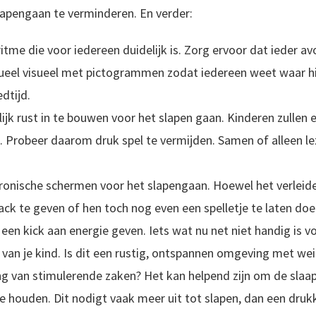
lapengaan te verminderen. En verder:
itme die voor iedereen duidelijk is. Zorg ervoor dat ieder avo
eel visueel met pictogrammen zodat iedereen weet waar hij o
dtijd.
jk rust in te bouwen voor het slapen gaan. Kinderen zullen 
jn. Probeer daarom druk spel te vermijden. Samen of alleen l
ronische schermen voor het slapengaan. Hoewel het verleidel
ck te geven of hen toch nog even een spelletje te laten doen
 een kick aan energie geven. Iets wat nu net niet handig is v
van je kind. Is dit een rustig, ontspannen omgeving met we
g van stimulerende zaken? Het kan helpend zijn om de slaap
e houden. Dit nodigt vaak meer uit tot slapen, dan een drukk