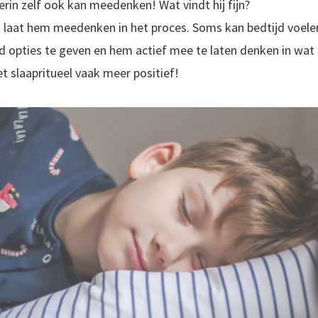
ierin zelf ook kan meedenken! Wat vindt hij fijn?
n laat hem meedenken in het proces. Soms kan bedtijd voelen
d opties te geven en hem actief mee te laten denken in wat f
t slaapritueel vaak meer positief!